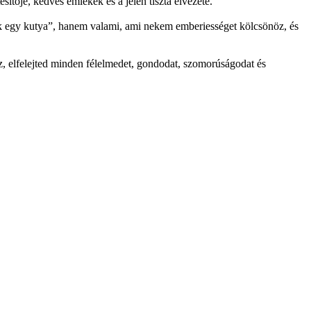
ője, kedves emlékek és a jelen tiszta élvezete.
k egy kutya”, hanem valami, ami nekem emberiességet kölcsönöz, és
z, elfelejted minden félelmedet, gondodat, szomorúságodat és