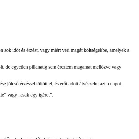
en sok időt és érzést, vagy miért veri magát költségekbe, amelyek a
lt, de egyetlen pillanatig sem éreztem magamat mellőzve vagy
jóleső érzéssel töltött el, és erőt adott átvészelni azt a napot.
te” vagy „csak egy ígéret”.