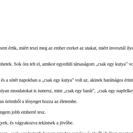
em értik, miért teszi meg az ember ezeket az utakat, miért invesztál ily
etek. Sok óra telt el, amikor egyedüli társaságom „csak egy kutya” vo
 a sötét napokban a „csak egy kutya” volt az, akinek barátságos érintése 
olyan mondatokat is ismersz, mint „csak egy barát”, „csak egy napfelkel
lan örömből a lényeget hozza az életembe.
 engem jobb emberré tesz.
gyek, és vágyakozva tekintsek a jövőbe.