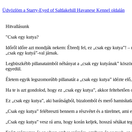
Üdvözlöm a Starry-Eyed of Saltlakehill Havanese Kennel oldalán
Hitvallásunk
"Csak egy kutya?
Időről időre azt mondják nekem: Ébredj fel, ez „csak egy kutya”! – n
„csak egy kutyá”-val járnak.
Legbüszkébb pillanataimból néhányat a „csak egy kutyának” köszönh
egyedül.
Életem egyik legszomorúbb pillanatát a „csak egy kutya” idézte elő, és
Ha te is azt gondolod, hogy ez „csak egy kutya”, akkor feltehetően 
Ez „csak egy kutya”, aki barátságból, bizalomból és merő hamisítat
„Csak egy kutya” felébreszti bennem a részvétet és a türelmet, ami
„Csak egy kutya” vesz rá arra, hogy korán keljek, hosszú sétákat te