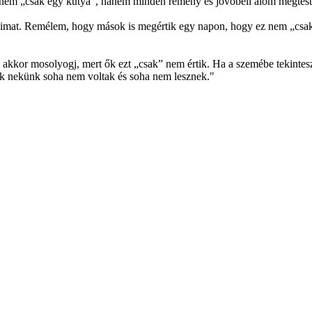
em „csak egy kutya”, hanem minden remény és jövőbeli álom megtestesít
ataimat. Remélem, hogy mások is megértik egy napon, hogy ez nem „csa
 akkor mosolyogj, mert ők ezt „csak” nem értik. Ha a szemébe tekintes
k nekünk soha nem voltak és soha nem lesznek."