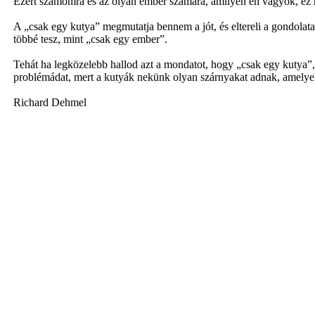
Ezért számomra és az olyan ember számára, amilyen én vagyok, ez n
A „csak egy kutya” megmutatja bennem a jót, és eltereli a gondol
többé tesz, mint „csak egy ember”.
Tehát ha legközelebb hallod azt a mondatot, hogy „csak egy kutya”,
problémádat, mert a kutyák nekünk olyan szárnyakat adnak, amelye
Richard Dehmel