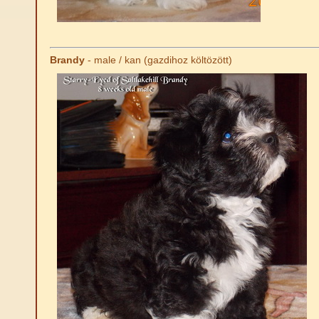
Brandy
- male / kan (gazdihoz költözött)