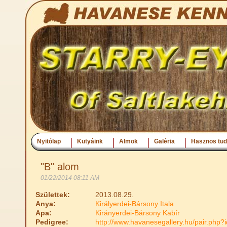
Nyitólap
Kutyáink
Almok
Galéria
Hasznos tud
"B" alom
01/22/2014 08:11 AM
Születtek:
2013.08.29.
Anya:
Királyerdei-Bársony Itala
Apa:
Kirányerdei-Bársony Kabír
Pedigree:
http://www.havanesegallery.hu/pair.ph