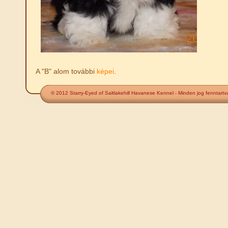
A "B" alom további
képei
.
© 2012 Starry-Eyed of Saltlakehill Havanese Kennel - Minden jog fenntartv