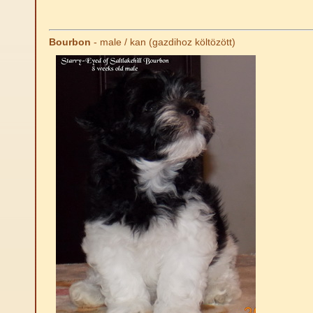
Bourbon
- male / kan (gazdihoz költözött)