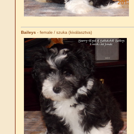
Baileys
- female / szuka (kiválasztva)