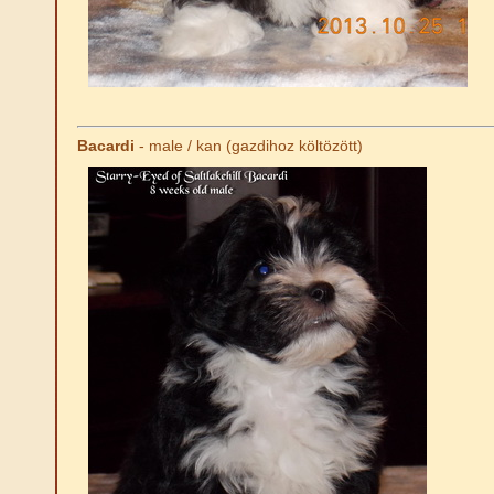
Bacardi
- male / kan (gazdihoz költözött)