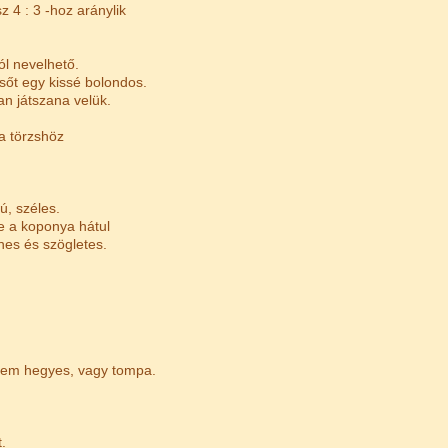
z 4 : 3 -hoz aránylik
ól nevelhető.
sőt egy kissé bolondos.
an játszana velük.
a törzshöz
ú, széles.
ve a koponya hátul
nes és szögletes.
sem hegyes, vagy tompa.
.