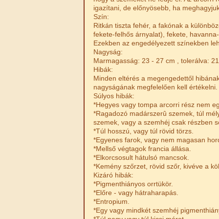
igazítani, de előnyösebb, ha meghagyju
Szín:
Ritkán tiszta fehér, a fakónak a különb
fekete-felhős árnyalat), fekete, havann
Ezekben az engedélyezett színekben lehe
Nagyság:
Marmagasság: 23 - 27 cm , tolerálva: 21
Hibák:
Minden eltérés a megengedettől hibának 
nagyságának megfelelően kell értékelni.
Súlyos hibák:
*Hegyes vagy tompa arcorri rész nem e
*Ragadozó madárszerû szemek, túl mélye
szemek, vagy a szemhéj csak részben sö
*Túl hosszú, vagy túl rövid törzs.
*Egyenes farok, vagy nem magasan hordo
*Mellső végtagok francia állása.
*Elkorcsosult hátulsó mancsok.
*Kemény szőrzet, rövid szőr, kivéve a köly
Kizáró hibák:
*Pigmenthiányos orrtükör.
*Előre - vagy hátraharapás.
*Entropium.
*Egy vagy mindkét szemhéj pigmenthián