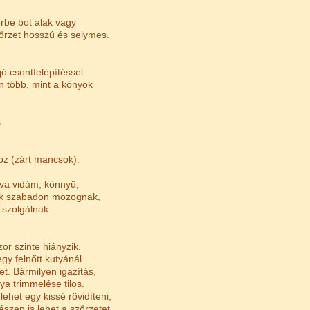
rbe bot alak vagy
őrzet hosszú és selymes.
 csontfelépítéssel.
en több, mint a könyök
.
oz (zárt mancsok).
va vidám, könnyü,
ok szabadon mozognak,
 szolgálnak.
zor szinte hiányzik.
y felnőtt kutyánál.
et. Bármilyen igazítás,
ya trimmelése tilos.
ehet egy kissé rövidíteni,
észen is lehet a szőrzetet