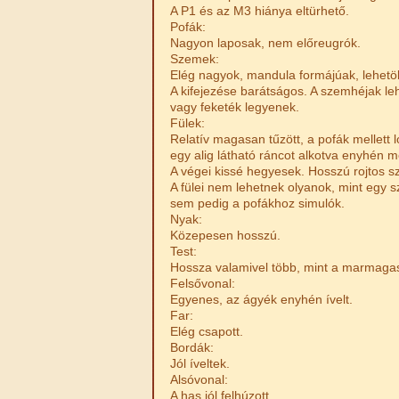
A P1 és az M3 hiánya eltürhető.
Pofák:
Nagyon laposak, nem előreugrók.
Szemek:
Elég nagyok, mandula formájúak, lehetö
A kifejezése barátságos. A szemhéjak leh
vagy feketék legyenek.
Fülek:
Relatív magasan tűzött, a pofák mellett 
egy alig látható ráncot alkotva enyhén 
A végei kissé hegyesek. Hosszú rojtos szö
A fülei nem lehetnek olyanok, mint egy 
sem pedig a pofákhoz simulók.
Nyak:
Közepesen hosszú.
Test:
Hossza valamivel több, mint a marmaga
Felsővonal:
Egyenes, az ágyék enyhén ívelt.
Far:
Elég csapott.
Bordák:
Jól íveltek.
Alsóvonal:
A has jól felhúzott.