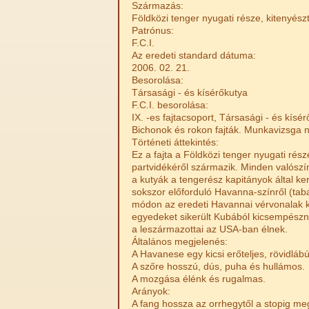
Származás:
Földközi tenger nyugati része, kitenyész
Patrónus:
F.C.I.
Az eredeti standard dátuma:
2006. 02. 21.
Besorolása:
Társasági - és kísérőkutya
F.C.I. besorolása:
IX. -es fajtacsoport, Társasági - és kísér
Bichonok és rokon fajták. Munkavizsga n
Történeti áttekintés:
Ez a fajta a Földközi tenger nyugati rés
partvidékéről származik. Minden valószí
a kutyák a tengerész kapitányok által ke
sokszor előforduló Havanna-színről (taba
módon az eredeti Havannai vérvonalak k
egyedeket sikerült Kubából kicsempész
a leszármazottai az USA-ban élnek.
Általános megjelenés:
A Havanese egy kicsi erőteljes, rövidlábú
A szőre hosszú, dús, puha és hullámos.
A mozgása élénk és rugalmas.
Arányok:
A fang hossza az orrhegytől a stopig m