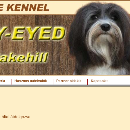
ria
Hasznos tudnivalók
Partner oldalak
Kapcsolat
 által átdolgozva.