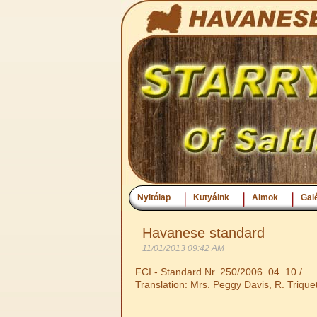
Nyitólap
Kutyáink
Almok
Galé
Havanese standard
11/01/2013 09:42 AM
FCI - Standard Nr. 250/2006. 04. 10./
Translation: Mrs. Peggy Davis, R. Triquet