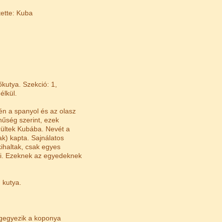
tette: Kuba
őkutya. Szekció: 1,
élkül.
zén a spanyol és az olasz
nűség szerint, ezek
rültek Kubába. Nevét a
k) kapta. Sajnálatos
ihaltak, csak egyes
ni. Ezeknek az egyedeknek
 kutya.
egegyezik a koponya