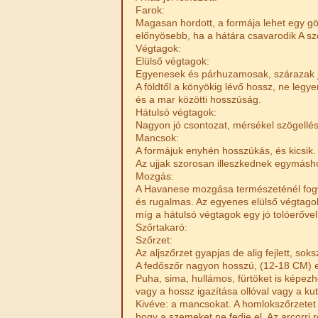
Farok:
Magasan hordott, a formája lehet egy gö
előnyösebb, ha a hátára csavarodik A sz
Végtagok:
Elülső végtagok:
Egyenesek és párhuzamosak, szárazak jó
A földtől a könyökig lévő hossz, ne legy
és a mar közötti hosszúság.
Hátulsó végtagok:
Nagyon jó csontozat, mérsékel szögellés
Mancsok:
A formájuk enyhén hosszúkás, és kicsik.
Az ujjak szorosan illeszkednek egymásh
Mozgás:
A Havanese mozgása természeténél fog
és rugalmas. Az egyenes elülső végtag
míg a hátulsó végtagok egy jó tolóerővel
Szőrtakaró:
Szőrzet:
Az aljszőrzet gyapjas de alig fejlett, soks
A fedőszőr nagyon hosszú, (12-18 CM) eg
Puha, sima, hullámos, fürtöket is képezh
vagy a hossz igazítása ollóval vagy a kut
Kivéve: a mancsokat. A homlokszőrzetet l
hogy a szemeket ne fedje el. Az arcorri r