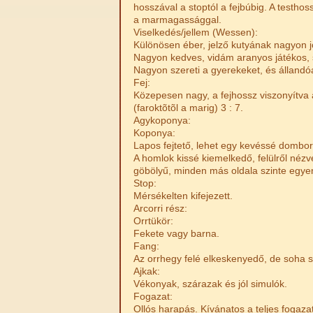
hosszával a stoptól a fejbúbig. A testhoss
a marmagassággal.
Viselkedés/jellem (Wessen):
Különösen éber, jelző kutyának nagyon j
Nagyon kedves, vidám aranyos játékos, 
Nagyon szereti a gyerekeket, és állandó
Fej:
Közepesen nagy, a fejhossz viszonyítva 
(faroktõtõl a marig) 3 : 7.
Agykoponya:
Koponya:
Lapos fejtető, lehet egy kevéssé dombor
A homlok kissé kiemelkedő, felülről néz
göbölyű, minden más oldala szinte egye
Stop:
Mérsékelten kifejezett.
Arcorri rész:
Orrtükör:
Fekete vagy barna.
Fang:
Az orrhegy felé elkeskenyedő, de soha 
Ajkak:
Vékonyak, szárazak és jól simulók.
Fogazat:
Ollós harapás. Kívánatos a teljes fogazat