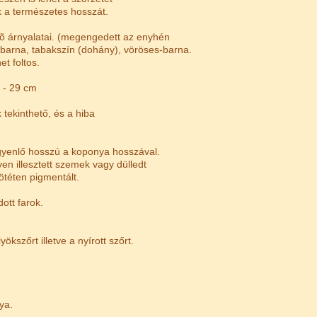
k a természetes hosszát.
özõ árnyalatai. (megengedett az enyhén
a-barna, tabakszín (dohány), vöröses-barna.
t foltos.
 - 29 cm
tekinthető, és a hiba
gyenlő hosszú a koponya hosszával.
n illesztett szemek vagy dülledt
téten pigmentált.
tt farok.
ökszőrt illetve a nyírott szőrt.
ya.