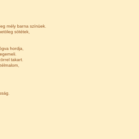
leg mély barna színüek.
etöleg sötétek,
lógva hordja,
megemeli.
rrel takart.
szélmalom,
sság.