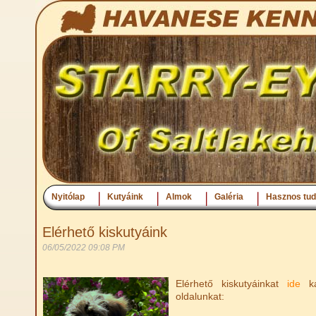
Nyitólap
Kutyáink
Almok
Galéria
Hasznos tud
Elérhető kiskutyáink
06/05/2022 09:08 PM
Elérhető kiskutyáinkat
ide
ka
oldalunkat: