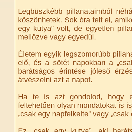
Legbüszkébb pillanataimból néh
köszönhetek. Sok óra telt el, ami
egy kutya” volt, de egyetlen pi
mellőzve vagy egyedül.
Életem egyik legszomorúbb pillana
elő, és a sötét napokban a „csa
barátságos érintése jóleső érzéss
átvészelni azt a napot.
Ha te is azt gondolod, hogy e
feltehetően olyan mondatokat is is
„csak egy napfelkelte” vagy „csak 
Ez „csak egy kutya”, aki barát