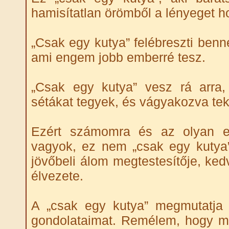
hamisítatlan örömből a lényeget h
„Csak egy kutya” felébreszti benn
ami engem jobb emberré tesz.
„Csak egy kutya” vesz rá arra,
sétákat tegyek, és vágyakozva tek
Ezért számomra és az olyan e
vagyok, ez nem „csak egy kuty
jövőbeli álom megtestesítője, ked
élvezete.
A „csak egy kutya” megmutatja 
gondolataimat. Remélem, hogy m