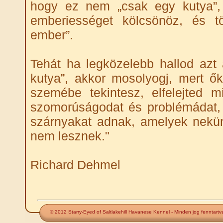
hogy ez nem „csak egy kutya”
emberiességet kölcsönöz, és t
ember”.
Tehát ha legközelebb hallod azt
kutya”, akkor mosolyogj, mert ő
szemébe tekintesz, elfelejted m
szomorúságodat és problémádat,
szárnyakat adnak, amelyek nekü
nem lesznek."
Richard Dehmel
© 2012 Starry-Eyed of Saltlakehill Havanese Kennel - Minden jog fenntartv