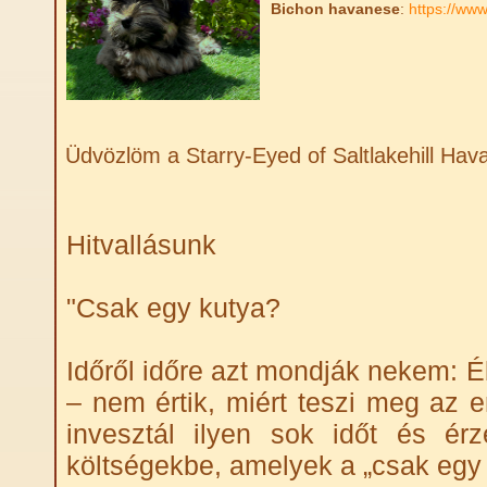
Bichon havanese
:
https://www
Üdvözlöm a Starry-Eyed of Saltlakehill Hav
Hitvallásunk
"Csak egy kutya?
Időről időre azt mondják nekem: Éb
– nem értik, miért teszi meg az e
invesztál ilyen sok időt és ér
költségekbe, amelyek a „csak egy 